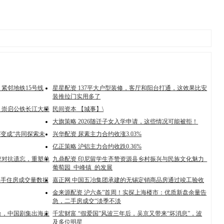
紧邻地铁15号线
星星配资 137平大户型装修，客厅和阳台打通，这效果比安
装推拉门实用多了
，崇启公铁长江大桥
民间资本 【城事】\
大旗策略 2026随迁子女入学申请，这些情况可能被拒！
”变成“共同探索未
兴华配资 尿素主力合约收涨3.03%
亿正策略 沪铝主力合约收跌0.36%
擎对抗遗忘，重塑单
九鼎配资 印尼留学生齐赞资源县乡村振兴与民族文化魅力_
葡萄园_中峰镇_的发展
二手住房成交量数据
嘉正网 中国五冶集团承建的无锡定销商品房通过竣工验收
金来源配资 沪六条”首周！实探上海楼市：优质新盘余量告
急，二手房成交“淡季不淡
台，中国剧集出海走
千宏财富 “假爱国”风波三年后，吴京又带来“坏消息”，波
及多位明星