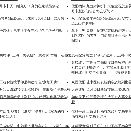
【号卡】无门槛兼职！真的在家就能搞定
优配物料 九曲封神折扣失落宝石怎么
月卡版侠侣装备怎么获取？
芯片MacBook Pro来袭，3月11日正式发售！
永旺配资端 苹果M5 MacBook Air发布
512GB存储空间
京沪高铁：已于上半年完成10亿元股份回购
掌上世界 天康生物获39家机构调研：
划为350-400万头，目前预计全年出栏
问答）
观时评 | 上海市民夜校“一票难求”背后，还需发
威贤配资 微言 | “享老”破局，让夕阳
策略红 北京拟设立脑机接口专项孵化
机接口产业集聚区；北京等三地联手打造
规模北斗时空产业集群——《投资早参
江工程职院携手印尼共建绿色“荆楚工坊”
众团优配 让中医药以新的姿态站到世界
月13日燃23转债上涨011%，转股溢价率3676%
大通速配 11月13日新致转债上涨092%
月13日华康转债上涨121%，转股溢价率2399%
鼎信天下 特朗普呼吁立法禁止内幕交
疑
周年庆放大招！《潮汐守望者》x《权力的游
优股平台 三角洲行动游戏账号交易平
终极战场！
动游戏账号交易闲游盒
对手放狠话！中韩男篮世预赛对决，少两主力的
九融配资端 对手送车！中国棋手韦奕