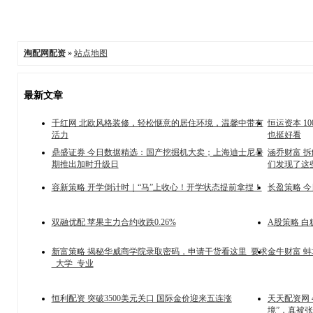
淘配网配资
»
站点地图
最新文章
千红网 北欧风格装修，轻松惬意的居住环境，温馨中带有
恒运资本 1
活力
也挺好看
鼎盛证券 今日数据精选：国产挖掘机大卖；上海迪士尼暑
涵乔财富 拆
期推出加时升级日
们发现了这些
容新策略 开学倒计时｜“马”上收心！开学状态提前拿捏！
长盈策略 
双融优配 苹果主力合约收跌0.26%
A股策略 白
新富策略 揭秘华威商学院录取密码，申请干货看这里_要求
金牛财富 蚌
_大学_专业
恒利配资 突破3500美元关口 国际金价迎来五连涨
天天配资网
境”，真被