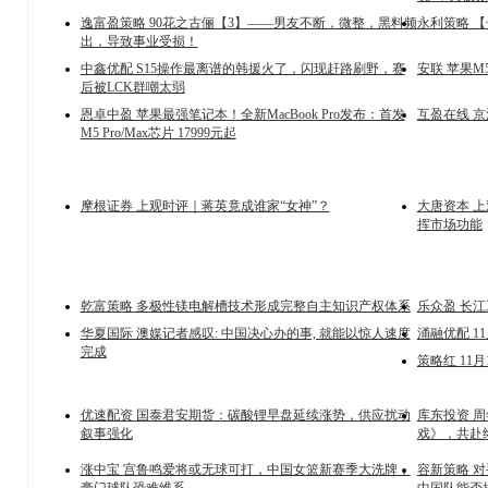
逸富盈策略 90花之古俪【3】——男友不断，微整，黑料频
永利策略 
出，导致事业受损！
中鑫优配 S15操作最离谱的韩援火了，闪现赶路刷野，赛
安联 苹果M5
后被LCK群嘲太弱
恩卓中盈 苹果最强笔记本！全新MacBook Pro发布：首发
互盈在线 
M5 Pro/Max芯片 17999元起
摩根证券 上观时评｜蒋英竟成谁家“女神”？
大唐资本 上
挥市场功能
乾富策略 多极性镁电解槽技术形成完整自主知识产权体系
乐众盈 长
华夏国际 澳媒记者感叹: 中国决心办的事, 就能以惊人速度
涌融优配 11
完成
策略红 11
优速配资 国泰君安期货：碳酸锂早盘延续涨势，供应扰动
库东投资 
叙事强化
戏》，共赴
涨中宝 宫鲁鸣爱将或无球可打，中国女篮新赛季大洗牌，
容新策略 