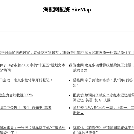
淘配网配资 SiteMap
00平时尚简约两居室，装修花不到10万，我觉得
牛掌柜 顺义区将再添一处高品质住宅！
解了31省市超200万字的“十五五”规划文本，我
资生网 攻克多项世界级桥梁施工难题
“热词”
成功合龙
今日启动！南京多校转学开始登记！
搭搭网 亲子共读新姿势：从“你问我答
知”
糖主力合约收涨0.22%
配资坊 单词背了就忘？小红本记忆引
词记忆_英语_复习_人脑
埠二中公告！_考生_通知书_高考
通配资 “沪六条”出台一周，上海一、
出炉→
 46岁李晨：一张照片就暴露了他的“尴尬处
锦富优 《藏海传》登顶韩国流媒体平
张译说中了！
向“爆款常态化”