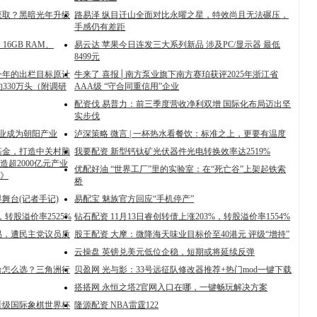
获取？黑暗光年升级
路易泽 纵目迁山全面对比永曜之星，特效尚且无法碾压，
手感仍有差距
：16GB RAM、
易云达 苹果今日连发三大系列新品 涉及PC/显示器 最低
8499元
今年的出栏目标原计
牛来了 喜报│南方泵业旗下南方赛珀获评2025年浙江省
约330万头（附调研
AAA级 “守合同重信用”企业
配资伐 易普力：前三季度营收净利双增 国际化布局迈出坚
实步伐
事业成为朝阳产业
泸深策略 微言 | 一杯热水看餐饮：标准之上，更要有温度
基金，打造中关村脑
我要配资 新型钙钛矿光伏器件光电转换效率达2519%
超2000亿元产业
优配好油 “世界工厂”里的实验室：在“死亡谷”上架起铁索
》
桥
舞台(记者手记)
易配宝 魅族官方回应“手机停产”
，转股溢价率2525%
钻石配资 11月13日睿创转债上涨203%，转股溢价率1554%
易，遭民主党议员质
股王配资 大摩：微降海天味业目标价至40港元 评级“增持”
云操盘 英镑兑美元低位企稳，短期或将延续反弹
台怎么选？三角洲行
贝盈网 光与影：33号远征队修改器推荐+热门mod一键下载
搭搭网 永恒之塔2官网入口在哪，一键畅玩解决方案
晋级国际象棋世界杯
隆源配资 NBA雷霆122