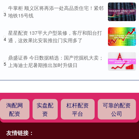
牛掌柜 顺义区将再添一处高品质住宅！紧邻
3
地铁15号线
星星配资 137平大户型装修，客厅和阳台打
4
通，这效果比安装推拉门实用多了
鼎盛证券 今日数据精选：国产挖掘机大卖；
5
上海迪士尼暑期推出加时升级日
淘配网
实盘配
杠杆配资
可靠的配资
配资
资
平台
公司
友情链接：