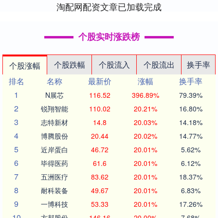
淘配网配资文章已加载完成
个股实时涨跌榜
个股跌幅
个股流入
个股流出
换手率
个股涨幅
排名
名称
最新价
涨幅
换手率
1
N展芯
116.52
396.89%
79.39%
2
锐翔智能
110.02
20.21%
16.80%
3
志特新材
14.8
20.03%
14.18%
4
博腾股份
20.44
20.02%
14.77%
5
近岸蛋白
46.72
20.01%
5.62%
6
毕得医药
61.6
20.01%
6.12%
7
五洲医疗
83.62
20.01%
18.37%
8
耐科装备
49.67
20.01%
6.83%
9
一博科技
53.33
20.01%
17.26%
10
方邦股份
146.16
20.00%
7.68%