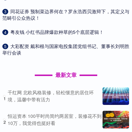
​同花证券 预制菜边界何在？罗永浩西贝激辩下，其定义与
3
范畴引公众热议！
​粤友钱 小红书品牌爆款种草的5个底层逻辑！
4
​大彩配资 戴和根与国家电投集团党组书记、董事长刘明胜
5
举行会谈
最新文章
千红网 北欧风格装修，轻松惬意的居住环
1
境，温馨中带有活力
恒运资本 100平时尚简约两居室，装修花不到
2
10万，我觉得也挺好看