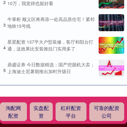
2
10万，我觉得也挺好看
牛掌柜 顺义区将再添一处高品质住宅！紧邻
3
地铁15号线
星星配资 137平大户型装修，客厅和阳台打
4
通，这效果比安装推拉门实用多了
鼎盛证券 今日数据精选：国产挖掘机大卖；
5
上海迪士尼暑期推出加时升级日
淘配网
实盘配
杠杆配资
可靠的配资
配资
资
平台
公司