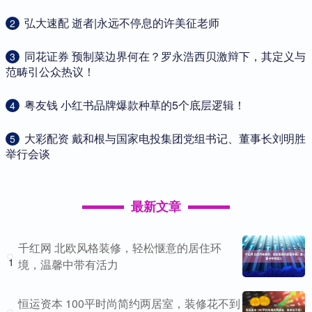
​弘大速配 逝者|永远不停息的许美征老师
2
​同花证券 预制菜边界何在？罗永浩西贝激辩下，其定义与
3
范畴引公众热议！
​粤友钱 小红书品牌爆款种草的5个底层逻辑！
4
​大彩配资 戴和根与国家电投集团党组书记、董事长刘明胜
5
举行会谈
最新文章
千红网 北欧风格装修，轻松惬意的居住环
1
境，温馨中带有活力
恒运资本 100平时尚简约两居室，装修花不到