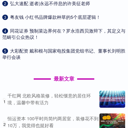
​弘大速配 逝者|永远不停息的许美征老师
2
​粤友钱 小红书品牌爆款种草的5个底层逻辑！
3
​同花证券 预制菜边界何在？罗永浩西贝激辩下，其定义与
4
范畴引公众热议！
​大彩配资 戴和根与国家电投集团党组书记、董事长刘明胜
5
举行会谈
最新文章
千红网 北欧风格装修，轻松惬意的居住环
1
境，温馨中带有活力
恒运资本 100平时尚简约两居室，装修花不到
2
10万，我觉得也挺好看