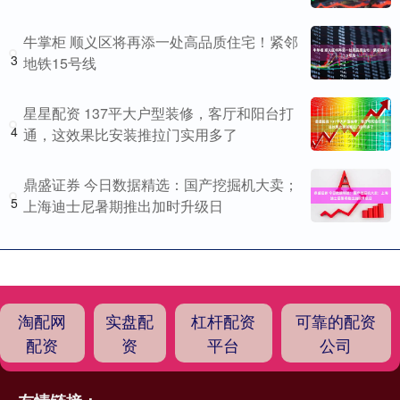
牛掌柜 顺义区将再添一处高品质住宅！紧邻
3
地铁15号线
星星配资 137平大户型装修，客厅和阳台打
4
通，这效果比安装推拉门实用多了
鼎盛证券 今日数据精选：国产挖掘机大卖；
5
上海迪士尼暑期推出加时升级日
淘配网
实盘配
杠杆配资
可靠的配资
配资
资
平台
公司