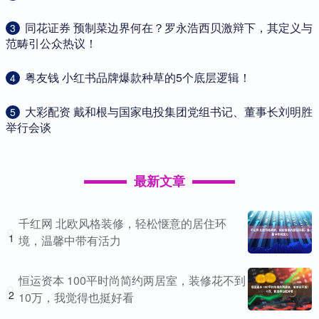
​同花证券 预制菜边界何在？罗永浩西贝激辩下，其定义与
3
范畴引公众热议！
​粤友钱 小红书品牌爆款种草的5个底层逻辑！
4
​大彩配资 戴和根与国家电投集团党组书记、董事长刘明胜
5
举行会谈
最新文章
千红网 北欧风格装修，轻松惬意的居住环
1
境，温馨中带有活力
恒运资本 100平时尚简约两居室，装修花不到
2
10万，我觉得也挺好看