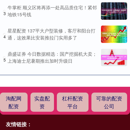
牛掌柜 顺义区将再添一处高品质住宅！紧邻
3
地铁15号线
星星配资 137平大户型装修，客厅和阳台打
4
通，这效果比安装推拉门实用多了
鼎盛证券 今日数据精选：国产挖掘机大卖；
5
上海迪士尼暑期推出加时升级日
淘配网
实盘配
杠杆配资
可靠的配资
配资
资
平台
公司
友情链接：