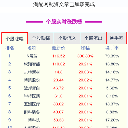
淘配网配资文章已加载完成
个股实时涨跌榜
个股跌幅
个股流入
个股流出
换手率
个股涨幅
排名
名称
最新价
涨幅
换手率
1
N展芯
116.52
396.89%
79.39%
2
锐翔智能
110.02
20.21%
16.80%
3
志特新材
14.8
20.03%
14.18%
4
博腾股份
20.44
20.02%
14.77%
5
近岸蛋白
46.72
20.01%
5.62%
6
毕得医药
61.6
20.01%
6.12%
7
五洲医疗
83.62
20.01%
18.37%
8
耐科装备
49.67
20.01%
6.83%
9
一博科技
53.33
20.01%
17.26%
10
方邦股份
146.16
20.00%
7.68%