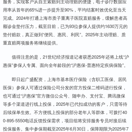
服务，实现客户从自主索赔到主动理赔的便捷，电子诊疗数据应
用率从首年的65%进一步提升至90%，平均结案时效优化至当天
完成。2024年打通上海市质子重离子医院直赔服务，缓解患者高
额诊金垫付压力，截至目前，已为93位参保人提供约1630万元的
垫付赔款，真正做到“便民、惠民、利民”。2025年主动理赔、质
重直赔两项服务将继续提供。
值得注意的是，21世纪经济报道记者获悉2025年还将上线“沪
惠保”参保人专属、面向全年龄段的“沪惠保-普惠特定疾病保险”。
即日起广盛配资，上海市基本医疗保险（含职工医保、居民
医保）参保人可通过保险公司分发的官方投保二维码进行投保，
也可通过“沪惠保”官方微信公众号、随申办、支付宝、腾讯微保
等多个渠道进行线上投保，2025年已代扣成功的客户，只需等待
后续保单生效。不方便线上投保的部分老年人等群体，可拨打40
0-895-5550电话反馈投保需求，项目组将安排服务专员对接后续
投保服务。集中参保期截至2025年6月30日，保障期限为2025年7