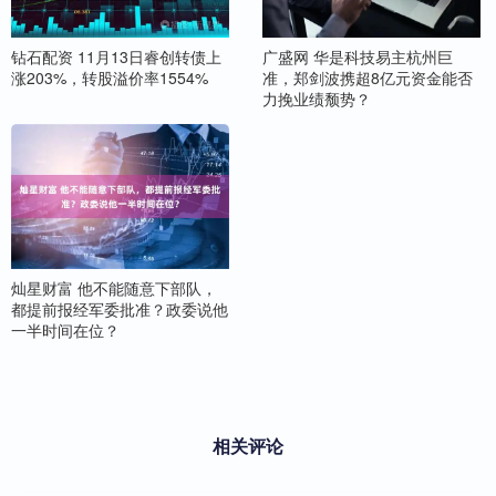
钻石配资 11月13日睿创转债上
广盛网 华是科技易主杭州巨
涨203%，转股溢价率1554%
准，郑剑波携超8亿元资金能否
力挽业绩颓势？
灿星财富 他不能随意下部队，
都提前报经军委批准？政委说他
一半时间在位？
相关评论