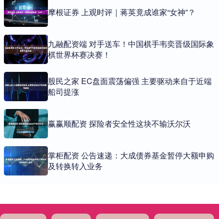
摩根证券 上观时评｜蒋英竟成谁家“女神”？
九融配资端 对手送车！中国棋手韦奕晋级国际象
棋世界杯赛决赛！
股民之家 EC盘面震荡偏强 主要驱动来自于近端
船司提涨
赢赢顺配资 探险者安全性这块不输沃尔沃
掌柜配资 公告速递：大成债券基金暂停大额申购
及转换转入业务